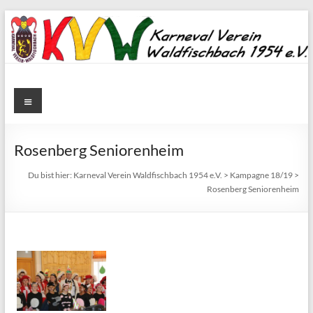
Zum
Inhalt
springen
Karneval
Menü
Verein
Waldfischbach
Rosenberg Seniorenheim
1954
Du bist hier:
Karneval Verein Waldfischbach 1954 e.V.
>
Kampagne 18/19
>
Rosenberg Seniorenheim
e.V.
Karneval
Verein
Waldfischbach
1954
e.V.