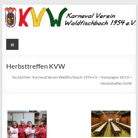
Zum
Inhalt
springen
Karneval
Menü
Verein
Waldfischbach
Herbsttreffen KVW
1954
Du bist hier:
Karneval Verein Waldfischbach 1954 e.V.
>
Kampagne 18/19
>
Herbsttreffen KVW
e.V.
Karneval
Verein
Waldfischbach
1954
e.V.