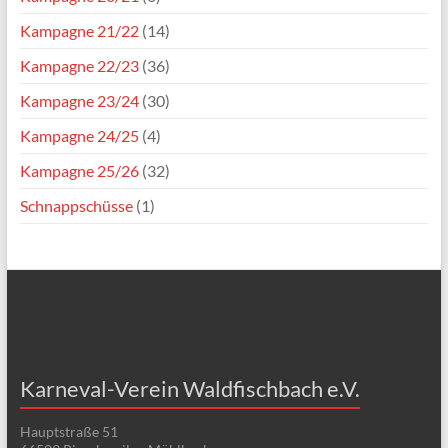
Kampagne 21/22
(14)
Kampagne 22/23
(36)
Kampagne 23/24
(30)
Kampagne 24/25
(4)
Kampagne 25/26
(32)
Schnappschüsse
(1)
Karneval-Verein Waldfischbach e.V.
Hauptstraße 51