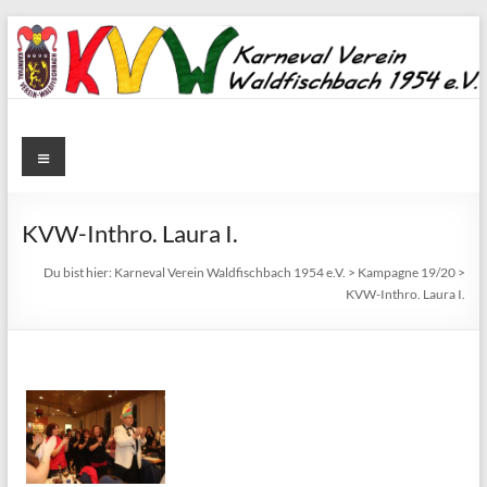
Zum
Inhalt
springen
Karneval
Menü
Verein
Waldfischbach
KVW-Inthro. Laura I.
1954
Du bist hier:
Karneval Verein Waldfischbach 1954 e.V.
>
Kampagne 19/20
>
KVW-Inthro. Laura I.
e.V.
Karneval
Verein
Waldfischbach
1954
e.V.