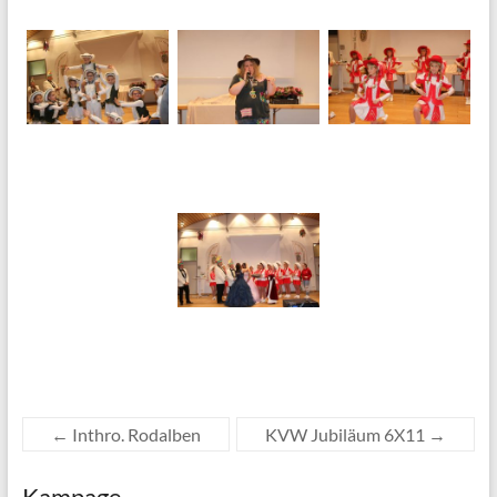
←
Inthro. Rodalben
KVW Jubiläum 6X11
→
Kampage