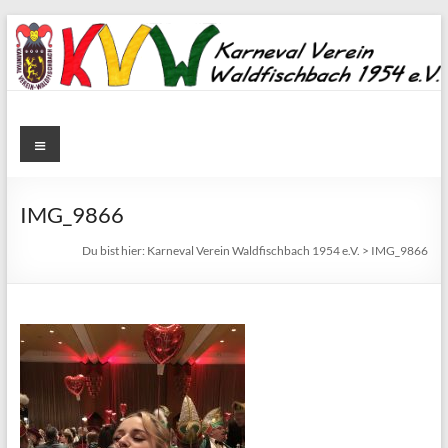
Zum
Inhalt
springen
Karneval
Menü
Verein
Waldfischbach
IMG_9866
1954
Du bist hier:
Karneval Verein Waldfischbach 1954 e.V.
>
IMG_9866
e.V.
Karneval
Verein
Waldfischbach
1954
e.V.