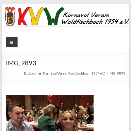
Zum
Inhalt
springen
Karneval
Menü
Verein
Waldfischbach
IMG_9893
1954
Du bist hier:
Karneval Verein Waldfischbach 1954 e.V.
>
IMG_9893
e.V.
Karneval
Verein
Waldfischbach
1954
e.V.