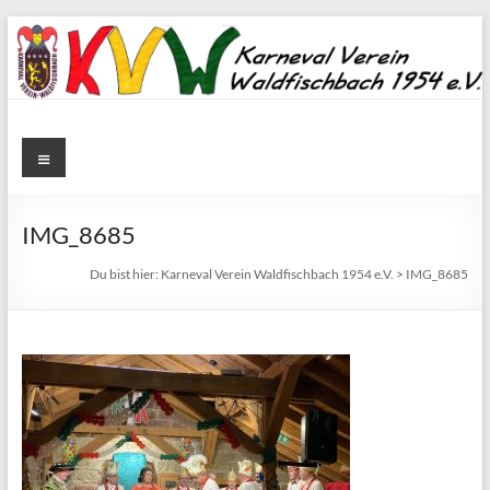
Zum
Inhalt
springen
Karneval
Menü
Verein
Waldfischbach
IMG_8685
1954
Du bist hier:
Karneval Verein Waldfischbach 1954 e.V.
>
IMG_8685
e.V.
Karneval
Verein
Waldfischbach
1954
e.V.