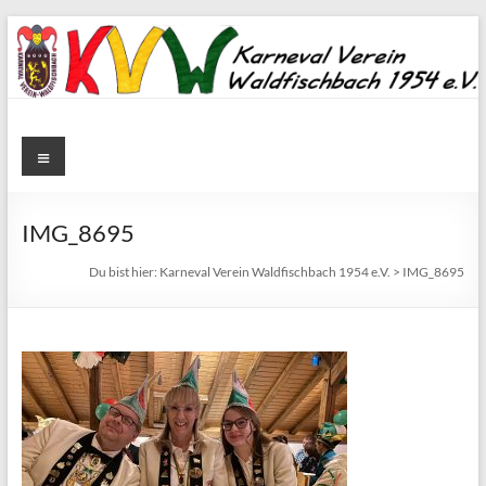
Zum
Inhalt
springen
Karneval
Menü
Verein
Waldfischbach
IMG_8695
1954
Du bist hier:
Karneval Verein Waldfischbach 1954 e.V.
>
IMG_8695
e.V.
Karneval
Verein
Waldfischbach
1954
e.V.