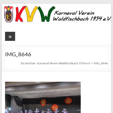
Zum
Inhalt
springen
Karneval
Menü
Verein
Waldfischbach
IMG_8646
1954
Du bist hier:
Karneval Verein Waldfischbach 1954 e.V.
>
IMG_8646
e.V.
Karneval
Verein
Waldfischbach
1954
e.V.