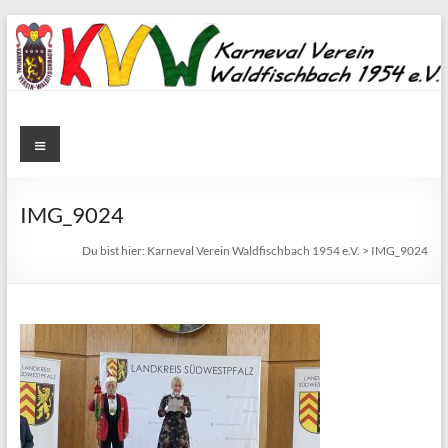
Zum
Inhalt
springen
Karneval
Menü
Verein
Waldfischbach
IMG_9024
1954
Du bist hier:
Karneval Verein Waldfischbach 1954 e.V.
>
IMG_9024
e.V.
Karneval
Verein
Waldfischbach
1954
e.V.