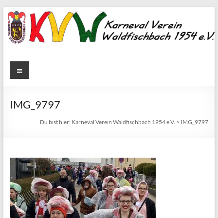
Zum
Inhalt
springen
Karneval
Menü
Verein
Waldfischbach
IMG_9797
1954
Du bist hier:
Karneval Verein Waldfischbach 1954 e.V.
>
IMG_9797
e.V.
Karneval
Verein
Waldfischbach
1954
e.V.