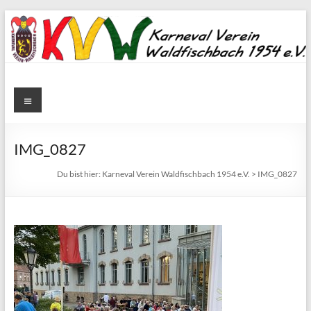
Zum
Inhalt
springen
Karneval
Menü
Verein
Waldfischbach
IMG_0827
1954
Du bist hier:
Karneval Verein Waldfischbach 1954 e.V.
>
IMG_0827
e.V.
Karneval
Verein
Waldfischbach
1954
e.V.