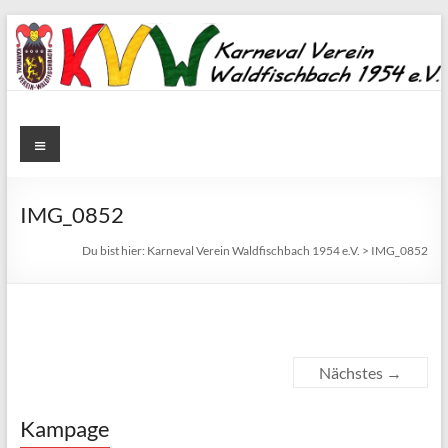
Zum
Inhalt
springen
Karneval
Menü
Verein
Waldfischbach
IMG_0852
1954
Du bist hier:
Karneval Verein Waldfischbach 1954 e.V.
>
IMG_0852
e.V.
Karneval
Verein
Nächstes →
Waldfischbach
1954
e.V.
Kampage