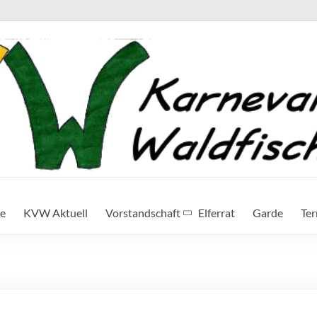
te
KVW Aktuell
Vorstandschaft
Elferrat
Garde
Te