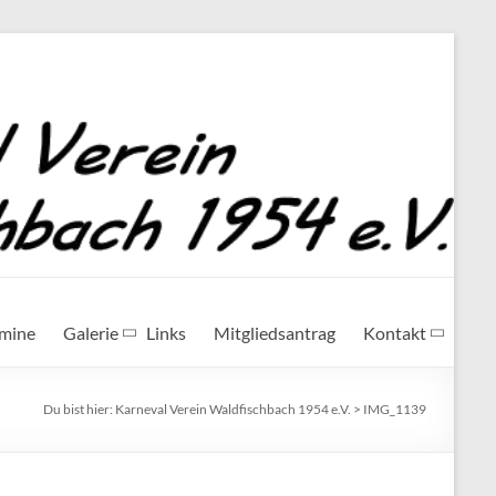
rmine
Galerie
Links
Mitgliedsantrag
Kontakt
Du bist hier:
Karneval Verein Waldfischbach 1954 e.V.
>
IMG_1139