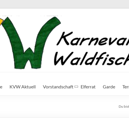
te
KVW Aktuell
Vorstandschaft
Elferrat
Garde
Te
Du bist