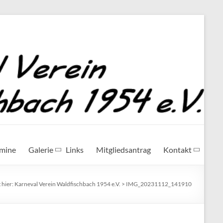
rmine
Galerie
Links
Mitgliedsantrag
Kontakt
 hier:
Karneval Verein Waldfischbach 1954 e.V.
>
IMG_20231112_141910