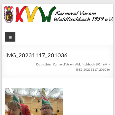
Zum
Inhalt
springen
Karneval
Menü
Verein
Waldfischbach
IMG_20231117_201036
1954
Du bist hier:
Karneval Verein Waldfischbach 1954 e.V.
>
IMG_20231117_201036
e.V.
Karneval
Verein
Waldfischbach
1954
e.V.