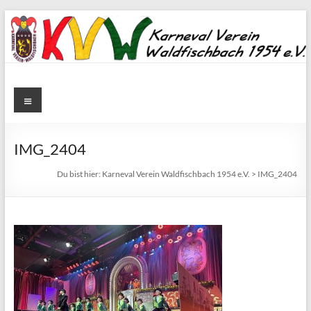
Zum
Inhalt
springen
Karneval
Menü
Verein
Waldfischbach
IMG_2404
1954
Du bist hier:
Karneval Verein Waldfischbach 1954 e.V.
>
IMG_2404
e.V.
Karneval
Verein
Waldfischbach
1954
e.V.