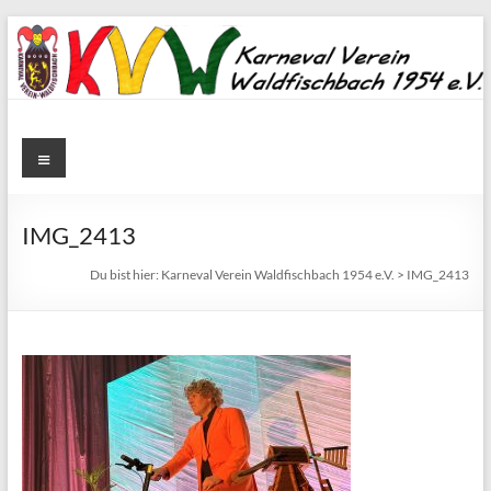
Zum
Inhalt
springen
Karneval
Menü
Verein
Waldfischbach
IMG_2413
1954
Du bist hier:
Karneval Verein Waldfischbach 1954 e.V.
>
IMG_2413
e.V.
Karneval
Verein
Waldfischbach
1954
e.V.