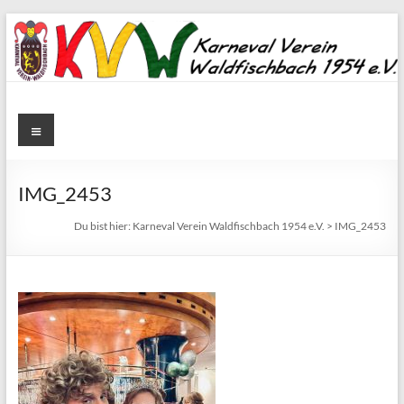
Zum
Inhalt
springen
Karneval
Menü
Verein
Waldfischbach
IMG_2453
1954
Du bist hier:
Karneval Verein Waldfischbach 1954 e.V.
>
IMG_2453
e.V.
Karneval
Verein
Waldfischbach
1954
e.V.