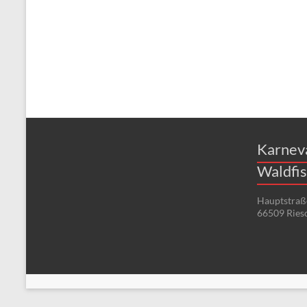
Karnev
Waldfis
Hauptstraß
66509 Ries