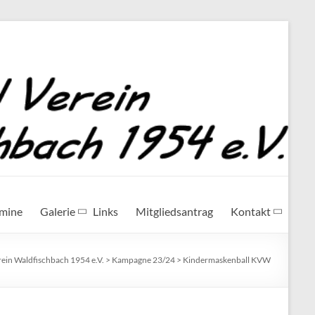
rmine
Galerie
Links
Mitgliedsantrag
Kontakt
rein Waldfischbach 1954 e.V.
>
Kampagne 23/24
>
Kindermaskenball KVW