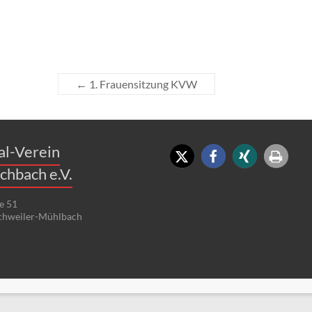
←
1. Frauensitzung KVW
al-Verein
chbach e.V.
e 51
chweiler-Mühlbach