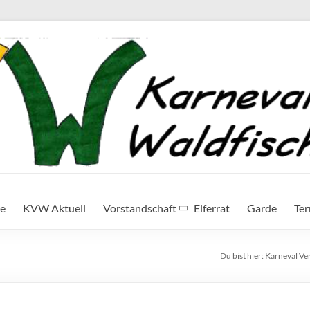
te
KVW Aktuell
Vorstandschaft
Elferrat
Garde
Te
Du bist hier:
Karneval Ve