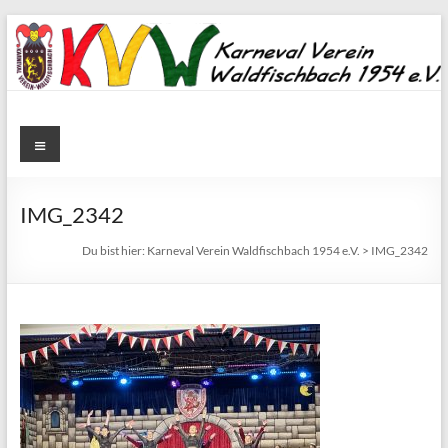
Zum
Inhalt
springen
Karneval
Menü
Verein
Waldfischbach
IMG_2342
1954
Du bist hier:
Karneval Verein Waldfischbach 1954 e.V.
>
IMG_2342
e.V.
Karneval
Verein
Waldfischbach
1954
e.V.