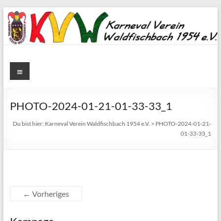
Zum
Inhalt
springen
Karneval
Menü
Verein
Waldfischbach
PHOTO-2024-01-21-01-33-33_1
1954
Du bist hier:
Karneval Verein Waldfischbach 1954 e.V.
>
PHOTO-2024-01-21-
01-33-33_1
e.V.
Karneval
Verein
Waldfischbach
← Vorheriges
1954
e.V.