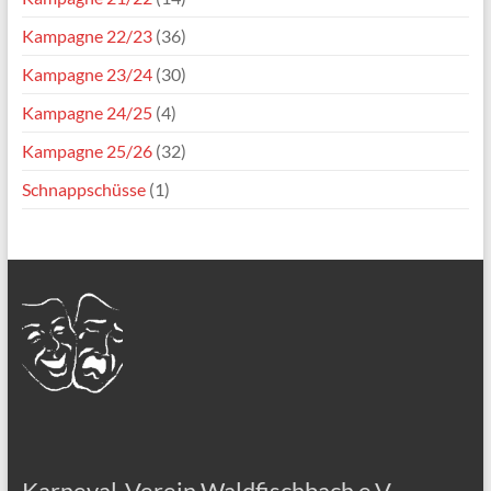
Kampagne 22/23
(36)
Kampagne 23/24
(30)
Kampagne 24/25
(4)
Kampagne 25/26
(32)
Schnappschüsse
(1)
Karneval-Verein Waldfischbach e.V.