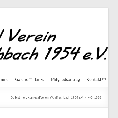
rmine
Galerie
Links
Mitgliedsantrag
Kontakt
Du bist hier:
Karneval Verein Waldfischbach 1954 e.V.
>
IMG_1882