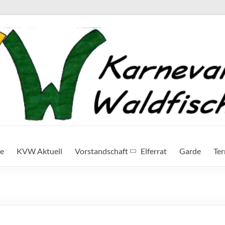
te
KVW Aktuell
Vorstandschaft
Elferrat
Garde
Te