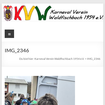
Zum
Inhalt
springen
Karneval
Menü
Verein
Waldfischbach
IMG_2346
1954
Du bist hier:
Karneval Verein Waldfischbach 1954 e.V.
>
IMG_2346
e.V.
Karneval
Verein
Waldfischbach
1954
e.V.