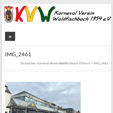
Zum
Inhalt
springen
Karneval
Menü
Verein
Waldfischbach
IMG_2461
1954
Du bist hier:
Karneval Verein Waldfischbach 1954 e.V.
>
IMG_2461
e.V.
Karneval
Verein
Waldfischbach
1954
e.V.