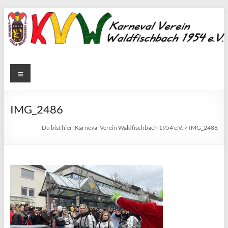
Zum
Inhalt
springen
Karneval
Menü
Verein
Waldfischbach
IMG_2486
1954
Du bist hier:
Karneval Verein Waldfischbach 1954 e.V.
>
IMG_2486
e.V.
Karneval
Verein
Waldfischbach
1954
e.V.