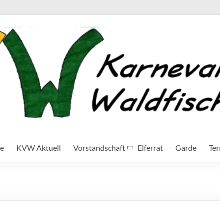
te
KVW Aktuell
Vorstandschaft
Elferrat
Garde
Te