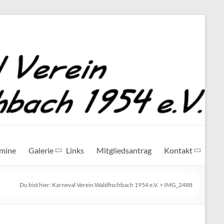
rmine
Galerie
Links
Mitgliedsantrag
Kontakt
Du bist hier:
Karneval Verein Waldfischbach 1954 e.V.
>
IMG_2488