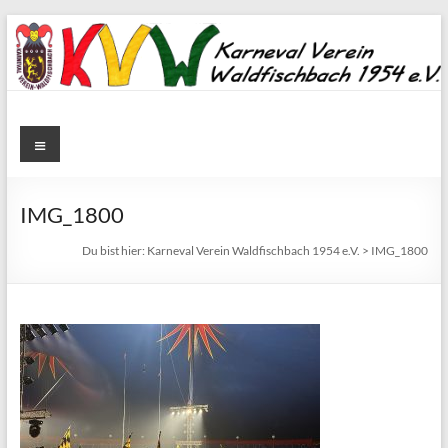
Zum
Inhalt
springen
Karneval
Menü
Verein
Waldfischbach
IMG_1800
1954
Du bist hier:
Karneval Verein Waldfischbach 1954 e.V.
>
IMG_1800
e.V.
Karneval
Verein
Waldfischbach
1954
e.V.