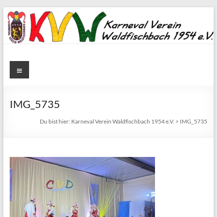
Zum
Inhalt
springen
Karneval
Menü
Verein
Waldfischbach
IMG_5735
1954
Du bist hier:
Karneval Verein Waldfischbach 1954 e.V.
>
IMG_5735
e.V.
Karneval
Verein
Waldfischbach
1954
e.V.