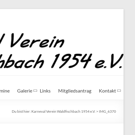
rmine
Galerie
Links
Mitgliedsantrag
Kontakt
Du bist hier:
Karneval Verein Waldfischbach 1954 e.V.
>
IMG_6370