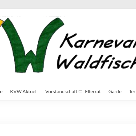
te
KVW Aktuell
Vorstandschaft
Elferrat
Garde
Te