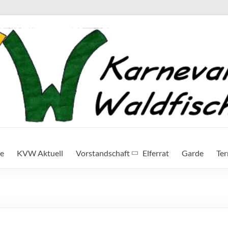
te
KVW Aktuell
Vorstandschaft
Elferrat
Garde
Te