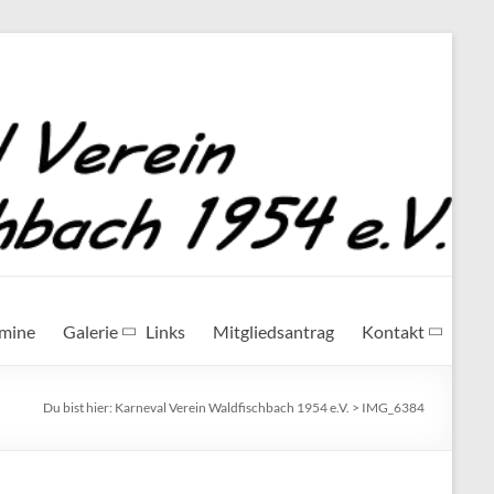
rmine
Galerie
Links
Mitgliedsantrag
Kontakt
Du bist hier:
Karneval Verein Waldfischbach 1954 e.V.
>
IMG_6384