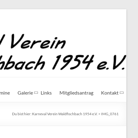
rmine
Galerie
Links
Mitgliedsantrag
Kontakt
Du bist hier:
Karneval Verein Waldfischbach 1954 e.V.
>
IMG_0761