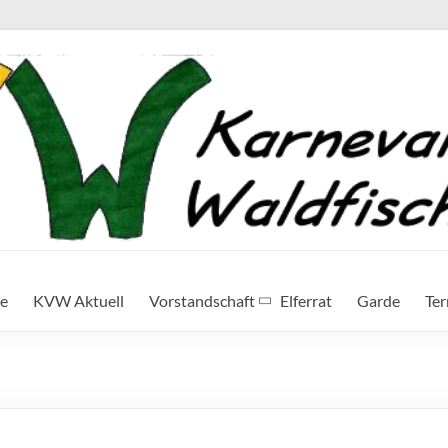
te
KVW Aktuell
Vorstandschaft
Elferrat
Garde
Te