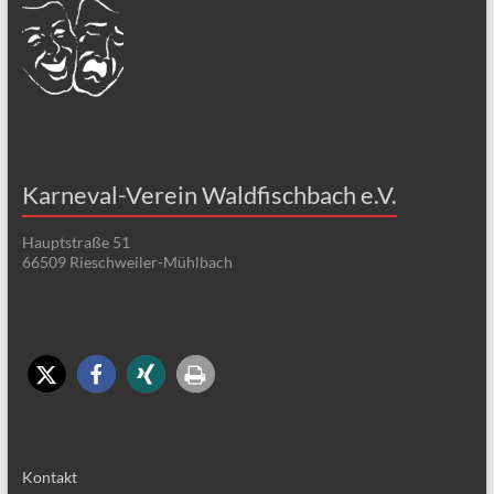
Karneval-Verein Waldfischbach e.V.
Hauptstraße 51
66509 Rieschweiler-Mühlbach
Kontakt