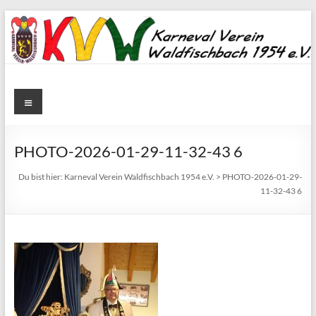
Zum
Inhalt
springen
Karneval
Menü
Verein
Waldfischbach
PHOTO-2026-01-29-11-32-43 6
1954
Du bist hier:
Karneval Verein Waldfischbach 1954 e.V.
>
PHOTO-2026-01-29-
11-32-43 6
e.V.
Karneval
Verein
Waldfischbach
1954
e.V.