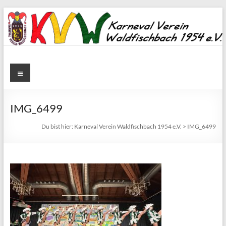
Zum
Inhalt
springen
Karneval
Menü
Verein
Waldfischbach
IMG_6499
1954
Du bist hier:
Karneval Verein Waldfischbach 1954 e.V.
>
IMG_6499
e.V.
Karneval
Verein
Waldfischbach
1954
e.V.