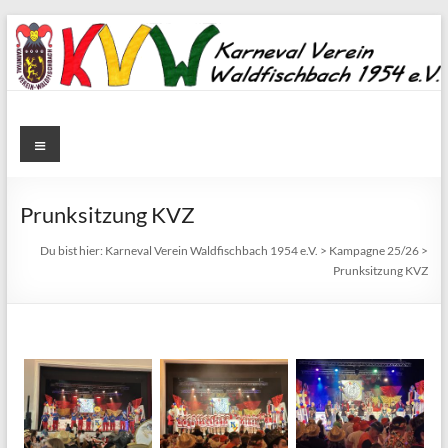
Zum
Inhalt
springen
Karneval
Menü
Verein
Waldfischbach
Prunksitzung KVZ
1954
Du bist hier:
Karneval Verein Waldfischbach 1954 e.V.
>
Kampagne 25/26
>
Prunksitzung KVZ
e.V.
Karneval
Verein
Waldfischbach
1954
e.V.