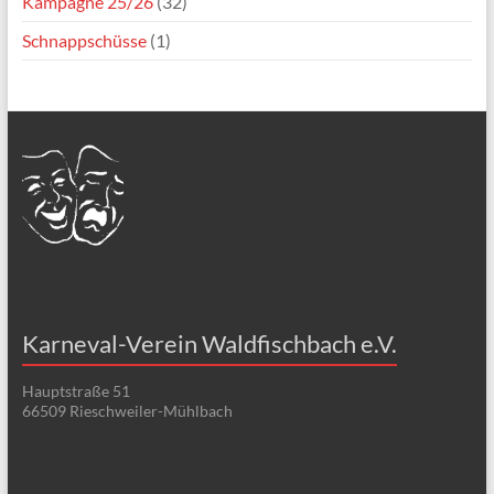
Kampagne 25/26
(32)
Schnappschüsse
(1)
Karneval-Verein Waldfischbach e.V.
Hauptstraße 51
66509 Rieschweiler-Mühlbach