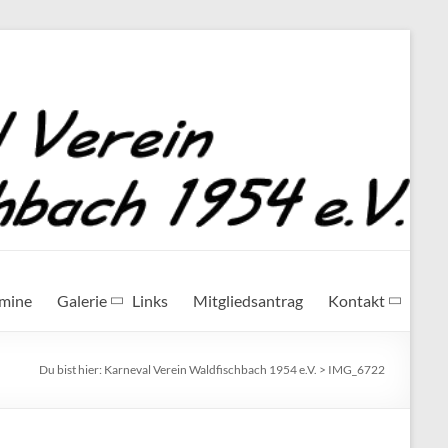
rmine
Galerie
Links
Mitgliedsantrag
Kontakt
Du bist hier:
Karneval Verein Waldfischbach 1954 e.V.
>
IMG_6722