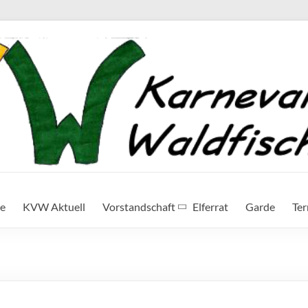
te
KVW Aktuell
Vorstandschaft
Elferrat
Garde
Te