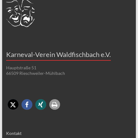
Karneval-Verein Waldfischbach e.V.
Hauptstraße 51
66509 Rieschweiler-Mühlbach
Kontakt