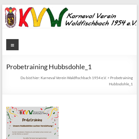
Zum
Inhalt
springen
Karneval
Menü
Verein
Waldfischbach
Probetraining Hubbsdohle_1
1954
Du bist hier:
Karneval Verein Waldfischbach 1954 e.V.
>
Probetraining
Hubbsdohle_1
e.V.
Karneval
Verein
Waldfischbach
1954
e.V.