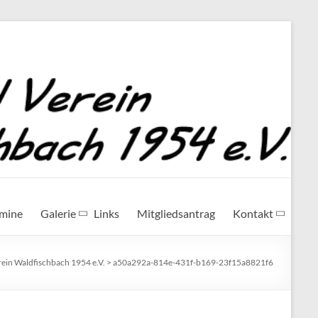
rmine
Galerie
Links
Mitgliedsantrag
Kontakt
rein Waldfischbach 1954 e.V.
>
a50a292a-814e-431f-b169-23f15a8821f6