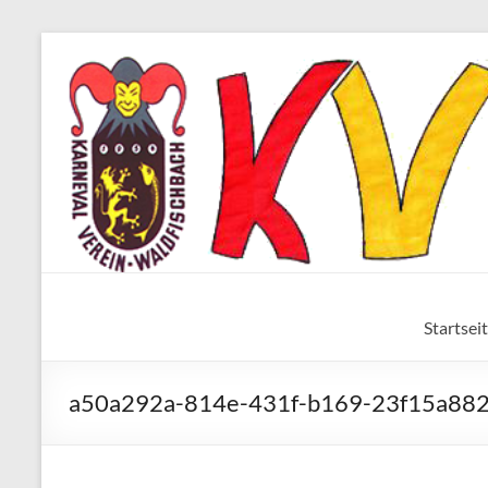
Zum
Inhalt
springen
Karneval
Startsei
Verein
Waldfischbach
a50a292a-814e-431f-b169-23f15a882
1954
e.V.