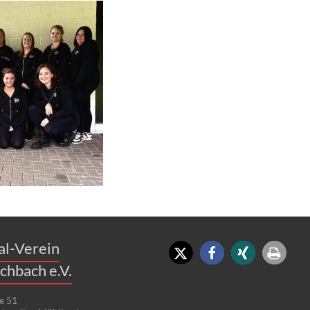
al-Verein
chbach e.V.
e 51