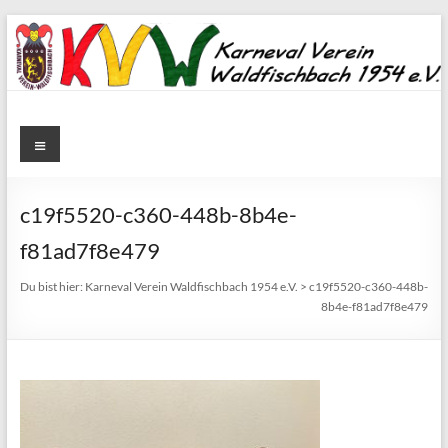
Zum
Inhalt
springen
Karneval
Menü
Verein
Waldfischbach
c19f5520-c360-448b-8b4e-
1954
f81ad7f8e479
e.V.
Du bist hier:
Karneval Verein Waldfischbach 1954 e.V.
>
c19f5520-c360-448b-
8b4e-f81ad7f8e479
Karneval
Verein
Waldfischbach
1954
e.V.