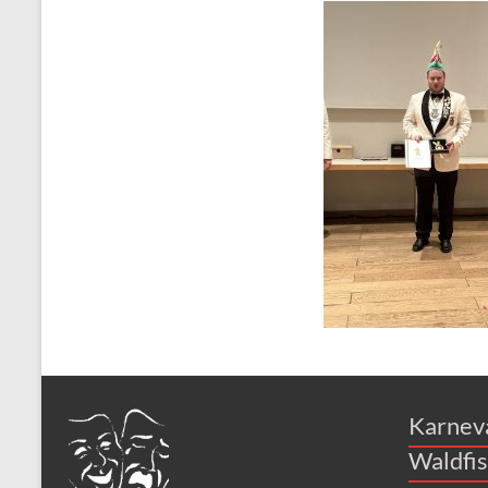
Karneval
Verein
Waldfischbach
1954
e.V.
Karnev
Waldfis