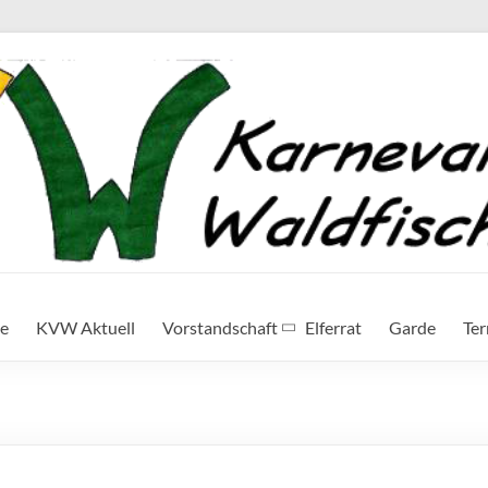
te
KVW Aktuell
Vorstandschaft
Elferrat
Garde
Te