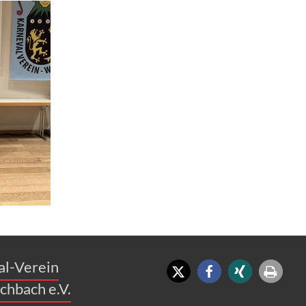
al-Verein
chbach e.V.