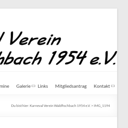
rmine
Galerie
Links
Mitgliedsantrag
Kontakt
Du bist hier:
Karneval Verein Waldfischbach 1954 e.V.
>
IMG_1194