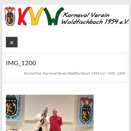
Zum
Inhalt
springen
Karneval
Menü
Verein
Waldfischbach
IMG_1200
1954
Du bist hier:
Karneval Verein Waldfischbach 1954 e.V.
>
IMG_1200
e.V.
Karneval
Verein
Waldfischbach
1954
e.V.