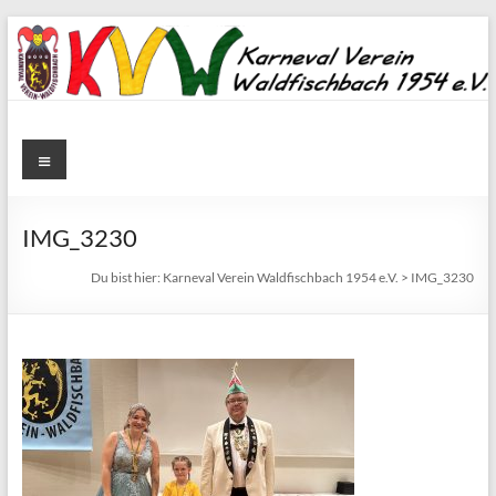
Zum
Inhalt
springen
Karneval
Menü
Verein
Waldfischbach
IMG_3230
1954
Du bist hier:
Karneval Verein Waldfischbach 1954 e.V.
>
IMG_3230
e.V.
Karneval
Verein
Waldfischbach
1954
e.V.