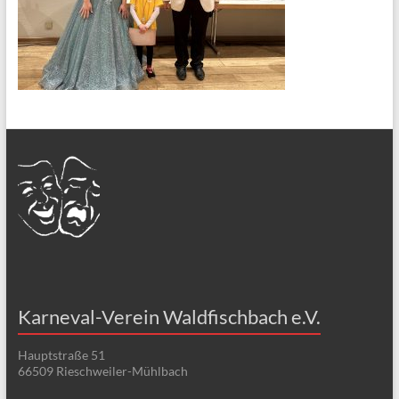
Karneval-Verein Waldfischbach e.V.
Hauptstraße 51
66509 Rieschweiler-Mühlbach