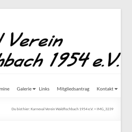
rmine
Galerie
Links
Mitgliedsantrag
Kontakt
Du bist hier:
Karneval Verein Waldfischbach 1954 e.V.
>
IMG_3239