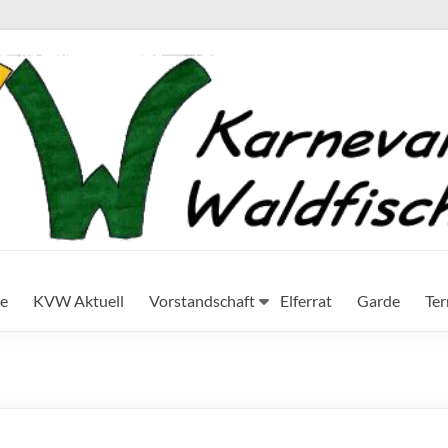
te
KVW Aktuell
Vorstandschaft
Elferrat
Garde
Te