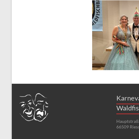
Karneval
Verein
Waldfischbach
1954
e.V.
Karnev
Waldfis
Hauptstraß
66509 Ries