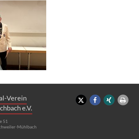
al-Verein
chbach e.V.
e 51
chweiler-Mühlbach