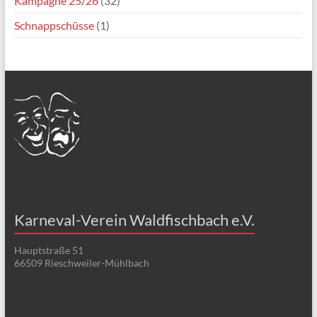
Kampagne 25/26
(32)
Schnappschüsse
(1)
Karneval-Verein Waldfischbach e.V.
Hauptstraße 51
66509 Rieschweiler-Mühlbach