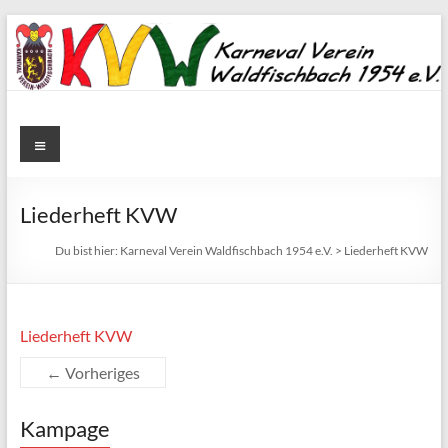
Zum
Inhalt
springen
Karneval
Menü
Verein
Waldfischbach
Liederheft KVW
1954
Du bist hier:
Karneval Verein Waldfischbach 1954 e.V.
>
Liederheft KVW
e.V.
Karneval
Liederheft KVW
Verein
← Vorheriges
Waldfischbach
1954
e.V.
Kampage