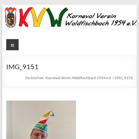
Zum
Inhalt
springen
Karneval
Menü
Verein
Waldfischbach
IMG_9151
1954
Du bist hier:
Karneval Verein Waldfischbach 1954 e.V.
>
IMG_9151
e.V.
Karneval
Verein
Waldfischbach
1954
e.V.