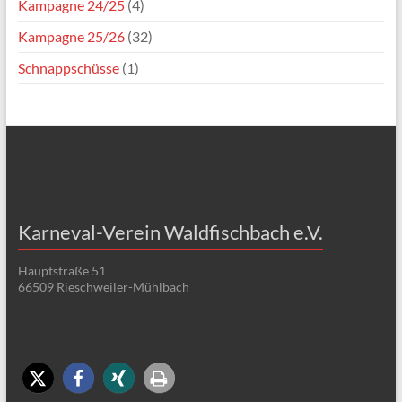
Kampagne 24/25
(4)
Kampagne 25/26
(32)
Schnappschüsse
(1)
Karneval-Verein Waldfischbach e.V.
Hauptstraße 51
66509 Rieschweiler-Mühlbach