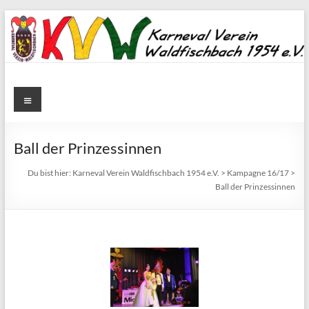
Zum
Inhalt
springen
Karneval
Menü
Verein
Waldfischbach
Ball der Prinzessinnen
1954
Du bist hier:
Karneval Verein Waldfischbach 1954 e.V.
>
Kampagne 16/17
>
Ball der Prinzessinnen
e.V.
Karneval
Verein
Waldfischbach
1954
e.V.