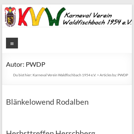
Zum
Inhalt
springen
Karneval
Menü
Verein
Waldfischbach
Autor:
PWDP
1954
Du bist hier:
Karneval Verein Waldfischbach 1954 e.V.
>
Articles by:
PWDP
e.V.
Karneval
Blänkelowend Rodalben
Verein
Waldfischbach
1954
e.V.
Herbsttreffen Herschberg